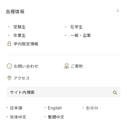
公告中の案件については、その入札を中止したり、内容を訂
正する場合がありますので、参加を希望される皆様は、随時
各種情報
ご確認いただきますようお願いいたします。
オープンカウンター式による調達情報
受験生
在学生
（
予定価格160万円以下の物品購入等）はこちら
卒業生
一般・企業
学内限定情報
入札情報
※２０２５年１１月～２０２６年７月までに実施した入札情
報につきましては、現在工事中となっています。実施状況に
お問い合わせ
ご寄附
ついては、ページ下部の「お問い合わせ先」までご連絡下さ
い。
アクセス
２０２６年度
入札
履行
入
(開
期限
区
日本語
English
札
公告
한국어
発注
備
案件名称
札)
又は
分
方
日
室
考
简体中文
繁體中文
予定
履行
式
日
期間