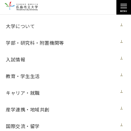
MENU
各種情報
大学について
学部・研究科・附置機関等
入試情報
トップページ
>
各種情報
>
入札情報
教育・学生生活
キャリア・就職
入札情報
産学連携・地域共創
このページは、公立大学法人広島市立大学発注の入札情報を
掲載しています。
国際交流・留学