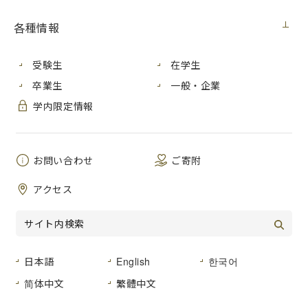
各種情報
受験生
在学生
卒業生
一般・企業
学内限定情報
お問い合わせ
ご寄附
情報科学・自然科学・工学に関する十分な
教育とそれを超えた学際色豊かな専門教育
アクセス
医用情報科学科では、豊かで安心・安全な社会の実現を目指
し、情報科学・自然科学・工学に関する学問を基礎とし、そ
の上でバイオインフォマティクス、医用画像処理、医用ロボ
日本語
English
한국어
ット工学、生体情報工学、医用情報ネットワークといった融
简体中文
繁體中文
合領域の専門知識・技術を学びます。本カリキュラム構造を
用いることで、医療、生命、環境といった現代社会に係る諸