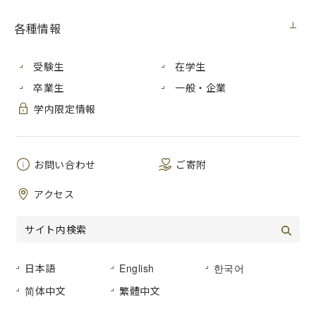
【入札情報】
各種情報
契約担当
広島市立大学事務局総務室
室
受験生
在学生
2024年度学内合同企業研究セミナーの運営等
件 名
卒業生
一般・企業
に係る業務
学内限定情報
公 告
２０２４年１０月８日（火）
日
お問い合わせ
ご寄附
履行期間
契約締結日から２０２５年２月２０日まで
入札方法
入札後資格確認型一般競争入札
アクセス
入札区
紙入札
分
入札予定
２０２４年１０月２２日（火）
日本語
English
한국어
日
简体中文
繁體中文