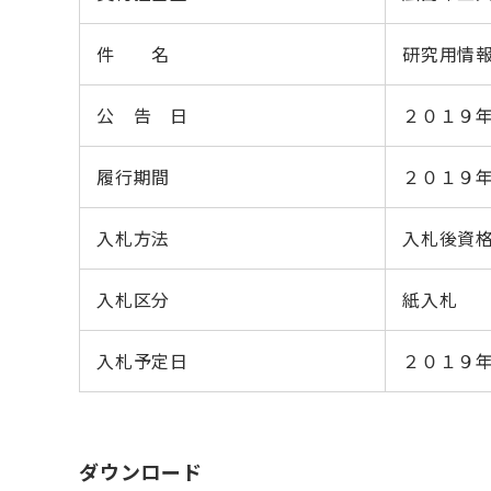
件 名
研究用情報
公 告 日
２０１９
履行期間
２０１９
入札方法
入札後資
入札区分
紙入札
入札予定日
２０１９
ダウンロード