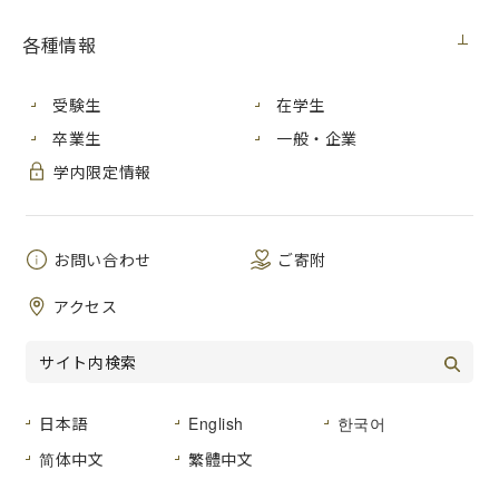
契約担当室
広島市立大学事務局総務室
各種情報
件 名
ワークステーション購入
公 告 日
２０２３年１１月１０日（金）
受験生
在学生
履行期間
２０２４年３月２９日（金）
卒業生
一般・企業
学内限定情報
入札方法
入札後資格確認型一般競争入札
入札区分
紙入札
お問い合わせ
ご寄附
入札予定日
２０２３年１１月２１日（火）
アクセス
ダウンロード
01
_
入札公告
[97KB]（PDF文書）
02_
契約書（案）
[35KB]（PDF文書）
日本語
English
한국어
03_
物品調達契約約款
[99KB]（PDF文書）
简体中文
繁體中文
04_
仕様書
[73KB]（PDF文書）