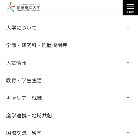
MENU
各種情報
大学について
学部・研究科・附置機関等
入試情報
トップページ
>
各種情報
>
政府調達情報
>
教育・学生生活
医用情報科学科３年生実験用機器(２０２２その１)賃貸借
キャリア・就職
医用情報科学科３年生実験用機器(２０２２
産学連携・地域共創
その１)賃貸借
国際交流・留学