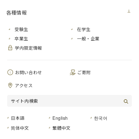
【入札情報】
各種情報
契約担
広島市立大学事務局総務室
当室
受験生
在学生
医用情報科学科３年生実験用機器(２０２２そ
件名
卒業生
一般・企業
の１)賃貸借
学内限定情報
公告日
２０２１年１１月２４日（水）
履行期
２０２２年４月１日から２０２７年３月３１日
お問い合わせ
ご寄附
間
まで
入札方
アクセス
入札後資格確認型一般競争入札
法
入札区
紙入札
分
日本語
English
한국어
開札予
２０２１年１２月６日（月）
简体中文
繁體中文
定日