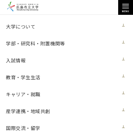
MENU
各種情報
大学について
学部・研究科・附置機関等
入試情報
トップページ
>
各種情報
>
入札情報
>
教育・学生生活
研究用情報処理機器（2018医用ロボット研究室）賃貸借
キャリア・就職
研究用情報処理機器（2018医用ロボット研
産学連携・地域共創
究室）賃貸借
国際交流・留学