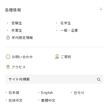
【入札情報】
各種情報
契約担当
広島市立大学事務局総務室
室
受験生
在学生
研究用情報処理機器（2018医用ロボット研究
件 名
卒業生
一般・企業
室）賃貸借
学内限定情報
公 告
平成３０年６月２７日（水）
日
お問い合わせ
ご寄附
平成３０年１０月１日から平成３５年９月３
履行期間
０日まで
アクセス
入札方法
入札後資格確認型一般競争入札
入札区
紙入札
分
日本語
English
한국어
入札予定
平成３０年７月９日（月）
简体中文
繁體中文
日