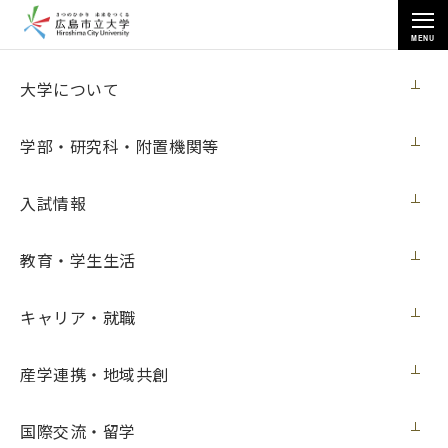
MENU
各種情報
大学について
学部・研究科・附置機関等
入試情報
トップページ
>
各種情報
>
入札情報
>
教育・学生生活
2022年度学内合同企業研究セミナーの実施に伴うシステム提供及び運営
等に係る業務
キャリア・就職
産学連携・地域共創
2022年度学内合同企業研究セミナーの実施
に伴うシステム提供及び運営等に係る業務
国際交流・留学