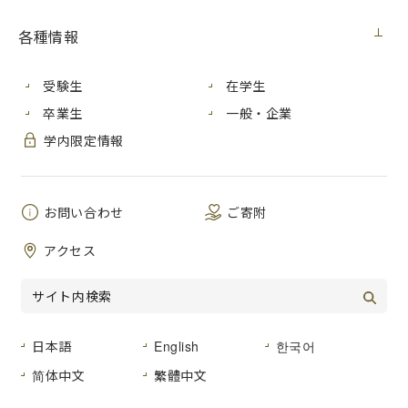
【入札情報】
各種情報
契約担
広島市立大学事務局総務室
当室
受験生
在学生
卒業生
一般・企業
件
2022年度学内合同企業研究セミナーの実施に伴
名
学内限定情報
うシステム提供及び運営等に係る業務
公
２０２２年１０月１８日（火）
告 日
お問い合わせ
ご寄附
履行期
契約締結日から２０２３年２月１７日(金)まで
アクセス
間
入札方
入札後資格確認型一般競争入札
法
入札区
日本語
English
한국어
紙入札
分
简体中文
繁體中文
入札予
２０２２年１１月１日（火）