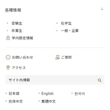
【入札情報】
各種情報
契約担当
広島市立大学事務局総務室
室
受験生
在学生
研究用情報処理機器（2019計算知能研究
件 名
卒業生
一般・企業
室）賃貸借
学内限定情報
公 告
２０１９年６月２６日（水）
日
お問い合わせ
ご寄附
２０１９年１０月１日から２０２４年９月３
履行期間
０日まで
アクセス
入札方法
入札後資格確認型一般競争入札
入札区
紙入札
分
日本語
English
한국어
入札予定
２０１９年７月８日（月）
简体中文
繁體中文
日