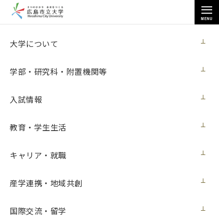
MENU
各種情報
大学について
学部・研究科・附置機関等
入試情報
トップページ
>
各種情報
>
入札情報
>
教育・学生生活
研究用情報処理機器（2019計算知能研究室）賃貸借
キャリア・就職
研究用情報処理機器（2019計算知能研究
産学連携・地域共創
室）賃貸借
国際交流・留学