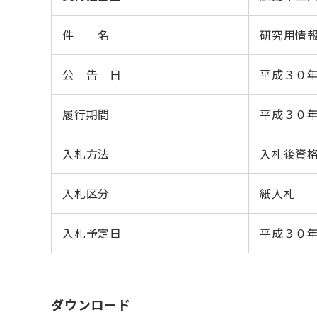
件 名
研究用情報
公 告 日
平成３０
履行期間
平成３０
入札方法
入札後資
入札区分
紙入札
入札予定日
平成３０
ダウンロード