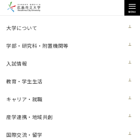
MENU
各種情報
大学について
学部・研究科・附置機関等
入試情報
トップページ
>
各種情報
>
入札情報
>
国際学部教員用コンピュータ等購入
教育・学生生活
キャリア・就職
国際学部教員用コンピュータ等購入
産学連携・地域共創
【入札情報】
国際交流・留学