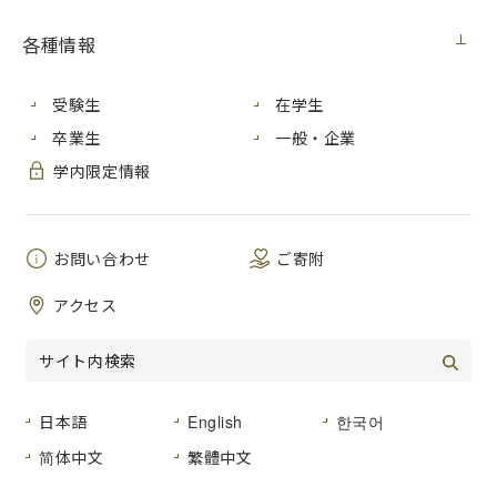
契約担当室
広島市立大学事務局総務室
各種情報
件 名
国際学部教員用コンピュータ等購入
公 告 日
２０２０年１月１７日（金）
受験生
在学生
履行期間
２０２０年３月３１日（火）
卒業生
一般・企業
学内限定情報
入札方法
入札後資格確認型一般競争入札
入札区分
紙入札
お問い合わせ
ご寄附
入札予定日
２０２０年１月２７日（月）
アクセス
ダウンロード
01
入札公告
(225KB)【PDF文書】
02
契約書（案）
(251KB)【PDF文書】
日本語
English
한국어
03
物品調達契約約款
(175KB)【PDF文書】
简体中文
繁體中文
04
仕様書
(183KB)【PDF文書】