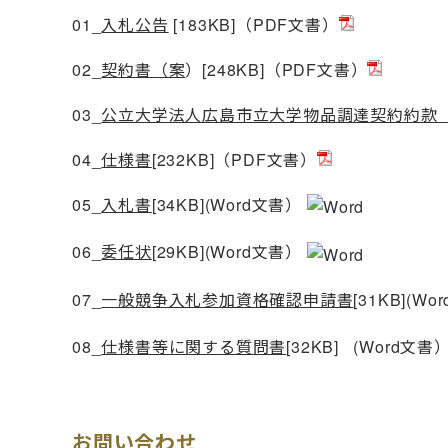
01
_
入札公告
[183KB]（PDF文書）
02_
契約書（案
）[248KB]（PDF文書）
03_
公立大学法人広島市立大学物品調達契約約款
04_
仕様書
[232KB]（PDF文書）
05_
入札書
[34KB](Word文書）
06_
委任状
[29KB]
(Word文書）
07_
一般競争入札参加資格確認申請書
[31KB](W
08_
仕様書等に関する質問書
[32KB] (Word文書
お問い合わせ