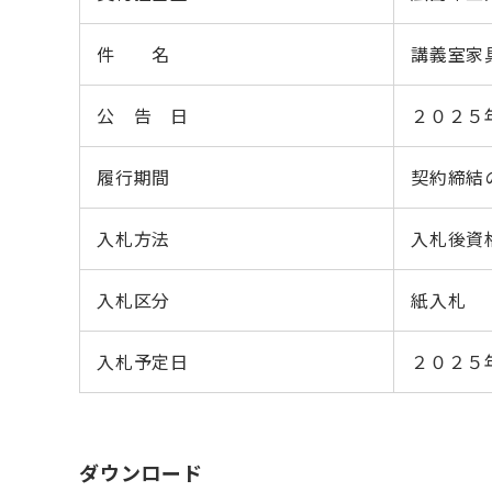
件 名
講義室家
公 告 日
２０２５
履行期間
契約締結
入札方法
入札後資
入札区分
紙入札
入札予定日
２０２５
ダウンロード