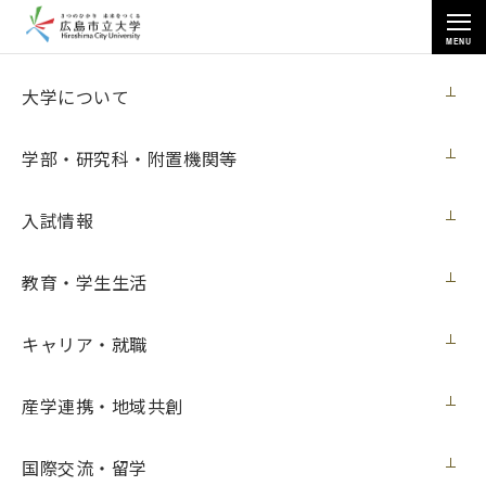
MENU
各種情報
大学について
学部・研究科・附置機関等
入試情報
トップページ
>
各種情報
>
入札情報
>
サーバ購入
教育・学生生活
キャリア・就職
サーバ購入
産学連携・地域共創
【入札情報】
国際交流・留学