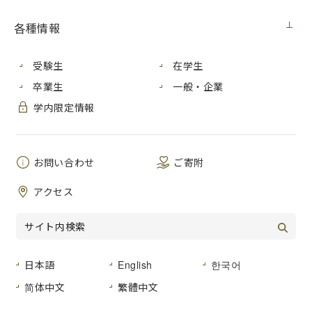
契約担当室
広島市立大学事務局総務室
各種情報
件 名
サーバの購入
公 告 日
２０２０年１１月２５日（水）
受験生
在学生
履行期間
２０２１年２月２６日（金）
卒業生
一般・企業
学内限定情報
入札方法
入札後資格確認型一般競争入札
入札区分
紙入札
お問い合わせ
ご寄附
入札予定日
２０２０年１２月７日（月）
アクセス
ダウンロード
01
入札公告
(224KB)【PDF文書】
02
契約書（案）
(246KB)【PDF文書】
日本語
English
한국어
03
物品調達契約約款
(173KB)【PDF文書】
简体中文
繁體中文
04
仕様書
(192KB)【PDF文書】