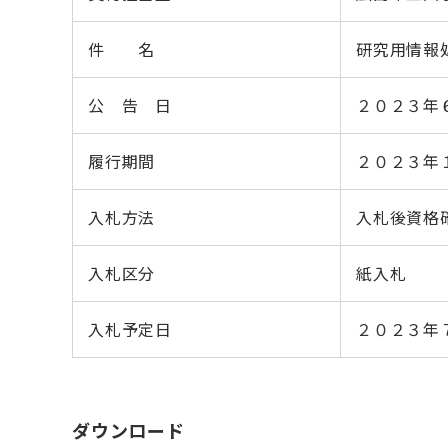
件 名
研究用情報
公 告 日
２０２３年
履行期間
２０２３年
入札方法
入札後資格
入札区分
紙入札
入札予定日
２０２３年
ダウンロード