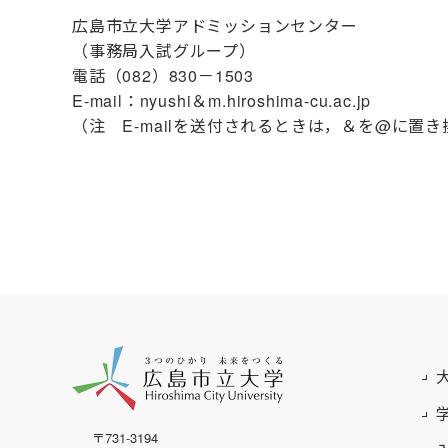
広島市立大学アドミッションセンター
（事務局入試グループ）
電話（082）830－1503
E-mail：nyushi＆m.hiroshima-cu.ac.jp
（注 E-mailを送付されるときは，＆を@に置
〒731-3194