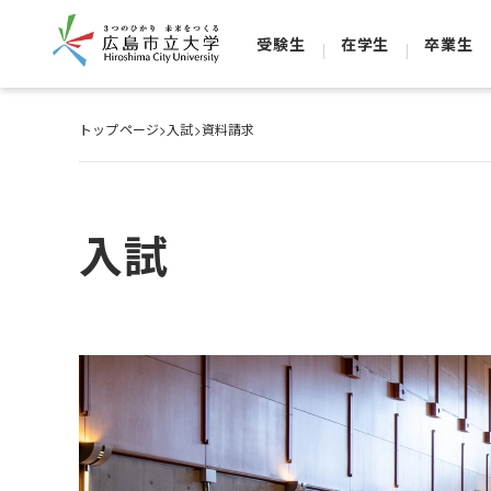
受験生
在学生
卒業生
トップページ
>
入試
>
資料請求
入試