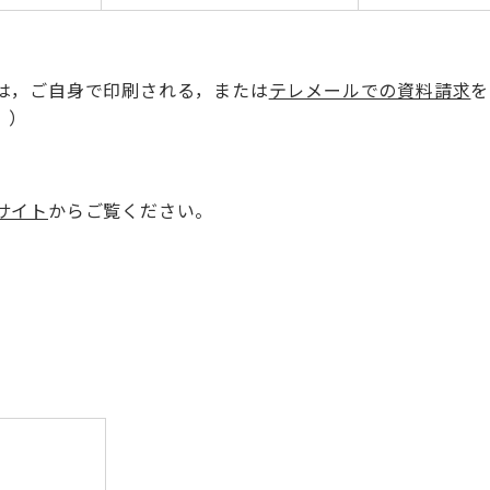
は，ご自身で印刷される，または
テレメールでの資料請求
を
。）
サイト
からご覧ください。