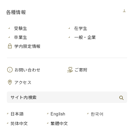
件名
EEGヘッドセット一式の購入について
各種情報
公告日
平成３０年１０月２９日（月）
受験生
在学生
履行期間
平成３０年１１月２０日（火）
卒業生
一般・企業
入札方法
入札後資格確認型一般競争入札
学内限定情報
入札区分
紙入札
入札予定日
平成３０年１１月８日（木）
お問い合わせ
ご寄附
ダウンロード
アクセス
01 入札公告
PDF
[210KB]
02 契約書（案）
PDF
[89KB]
日本語
English
한국어
03 物品調達契約約款
PDF
[179KB]
简体中文
繁體中文
04 仕様書
PDF
[76KB]