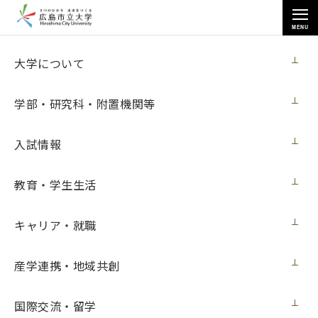
MENU
各種情報
大学について
学部・研究科・附置機関等
入試情報
トップページ
>
各種情報
>
入札情報
>
EEGヘッドセット一式の購入について
教育・学生生活
キャリア・就職
EEGヘッドセット一式の購入について
産学連携・地域共創
【入札情報】
契約担当室
広島市立大学事務局総務室
国際交流・留学