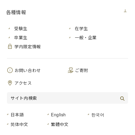
【入札情報】
各種情報
契約担当
広島市立大学事務局総務室
室
受験生
在学生
研究用情報処理機器（2018メカトロニクス研
件 名
卒業生
一般・企業
究室）賃貸借
学内限定情報
公 告
平成３０年６月１３日（水）
日
お問い合わせ
ご寄附
平成３０年１０月１日から平成３５年９月３
履行期間
０日まで
アクセス
入札方法
入札後資格確認型一般競争入札
入札区
紙入札
分
日本語
English
한국어
入札予定
平成３０年６月２５日（月）
简体中文
繁體中文
日