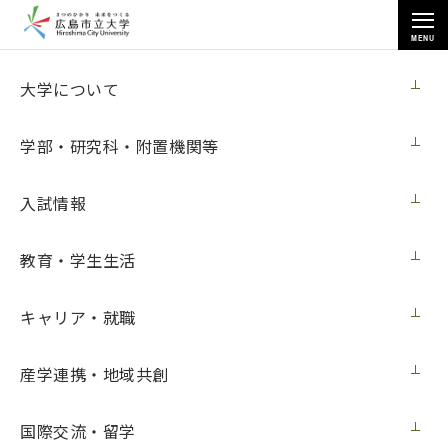
MENU
各種情報
大学について
学部・研究科・附置機関等
入試情報
トップページ
>
各種情報
>
入札情報
>
教育・学生生活
研究用情報処理機器（2018メカトロニクス研究室）賃貸借
キャリア・就職
研究用情報処理機器（2018メカトロニクス
産学連携・地域共創
研究室）賃貸借
国際交流・留学