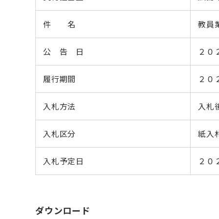
件 名
教員
公 告 日
２０
履行期間
２０
入札方法
入札
入札区分
紙入
入札予定日
２０
ダウンロード