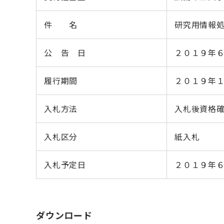
件 名
研究用情報処
公 告 日
２０１９年
履行期間
２０１９年
入札方法
入札後資格
入札区分
紙入札
入札予定日
２０１９年
ダウンロード