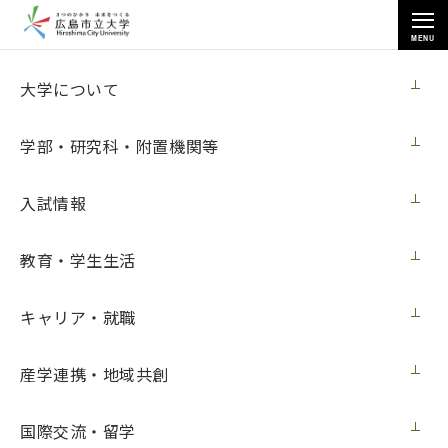
MENU
各種情報
大学について
学部・研究科・附置機関等
入試情報
トップページ
>
各種情報
>
入札情報
>
教育・学生生活
研究用情報処理機器（2019 医用画像工学研究室その１）賃貸借
キャリア・就職
研究用情報処理機器（2019 医用画像工学
産学連携・地域共創
研究室その１）賃貸借
国際交流・留学