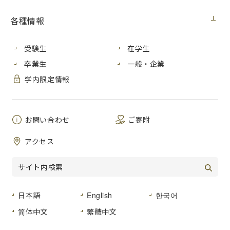
【入札情報】
各種情報
契約担当
広島市立大学事務局総務室
室
受験生
在学生
研究用情報処理機器（2019 医用画像工学研究
件 名
卒業生
一般・企業
室その１）賃貸借
学内限定情報
公 告
２０１９年６月２６日（水）
日
お問い合わせ
ご寄附
２０１９年１０月１日から２０２４年９月３０
履行期間
日まで
アクセス
入札方法
入札後資格確認型一般競争入札
入札区
紙入札
分
日本語
English
한국어
入札予定
２０１９年７月８日（月）
简体中文
繁體中文
日