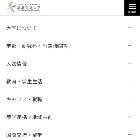
MENU
各種情報
大学について
学部・研究科・附置機関等
入試情報
トップページ
>
各種情報
>
入札情報
>
教育・学生生活
公立大学法人広島市立大学損害保険契約
キャリア・就職
公立大学法人広島市立大学損害保険契約
産学連携・地域共創
【入札情報】
国際交流・留学