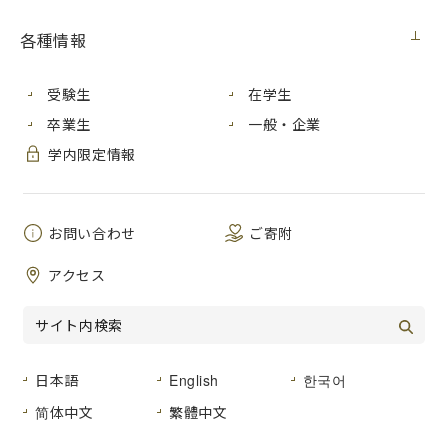
契約担
広島市立大学事務局総務室
各種情報
当室
件
公立大学法人広島市立大学損害保険契約
受験生
在学生
名
卒業生
一般・企業
公
２０２０年３月６日（金）
学内限定情報
告 日
履行期
２０２０年４月１日午後４時から２０２１年４
間
月１日午後４時まで
お問い合わせ
ご寄附
入札方
アクセス
入札後資格確認型一般競争入札
法
入札区
紙入札
分
日本語
English
한국어
入札予
２０２０年３月２５日（水）
定日
简体中文
繁體中文