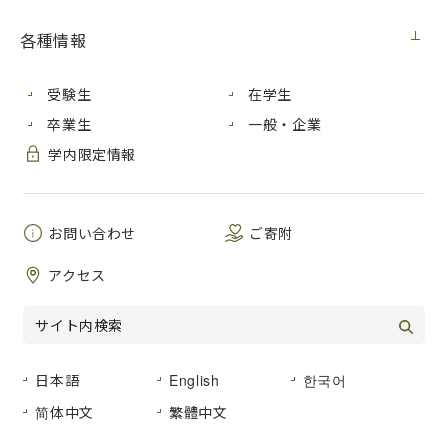
学生への応急奨学金の給付に伴う寄附のお願い（５月13日更
新）
各種情報
受験生
在学生
ニュース
2020年5月10日
卒業生
一般・企業
システムへのアクセス障害の復旧について（５月10日更新）
学内限定情報
学内向け
2020年5月8日
【学生の皆様】教科書の販売について（５月８日更新）
お問い合わせ
ご寄附
アクセス
学内向け
2020年5月8日
【学内向け】学⽣間の架け橋に！いちだいピア・サポート活
動「いちピア」公式ウェブページを開設しました＜学内限定
＞（５月８日更新）
日本語
English
한국어
简体中文
繁體中文
ニュース
2020年5月7日