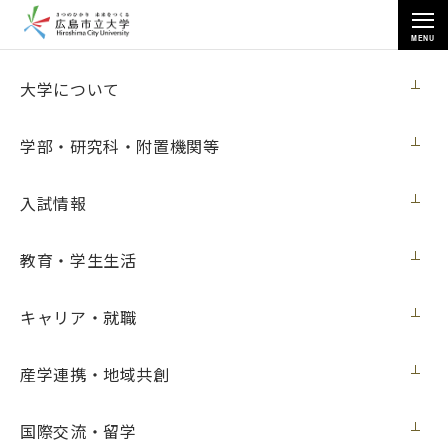
MENU
お知らせ
大学について
学部・研究科・附置機関等
入試情報
トップページ
>
お知らせ
>
2020年度
教育・学生生活
2020年度
キャリア・就職
すべて
ニュース
入試
イベント
メディア・受賞
展覧会
学内向け
産学連携・地域共創
ニュース
2020年5月11日
国際交流・留学