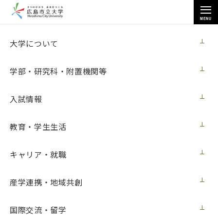
MENU
お知らせ
大学について
学部・研究科・附置機関等
入試情報
トップページ
>
お知らせ
>
2017年度
教育・学生生活
2017年度
キャリア・就職
すべて
ニュース
入試
イベント
メディア・受賞
展覧会
学内向け
産学連携・地域共創
メディア・受賞
2018年3月30日
国際交流・留学