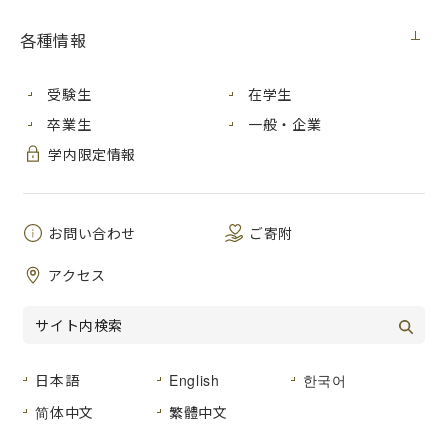
情報科学部の学生らが「ユニーク・自作チップ・コンテス
ト」で受賞
各種情報
受験生
在学生
ニュース
2018年3月30日
卒業生
一般・企業
学生表彰の授賞式を行いました
学内限定情報
ニュース
2018年3月30日
Voices（派遣留学生の体験記等）を更新しました
お問い合わせ
ご寄附
アクセス
メディア・受賞
2018年3月30日
芸術学部の國友健州さんが「呉医療センター・中国がんセン
ター芸術賞」を受賞
日本語
English
한국어
メディア・受賞
2018年3月27日
简体中文
繁體中文
情報科学部の西山佳志さんが「情報処理学会第198回ソフトウ