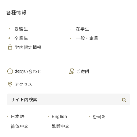
教員の募集について
各種情報
ニュース
2017年4月15日
受験生
在学生
マレーシア交流プログラムを実施しました
卒業生
一般・企業
学内限定情報
ニュース
2017年4月13日
留学生がお好み焼き作りを体験しました
お問い合わせ
ご寄附
メディア・受賞
2017年4月8日
アクセス
情報科学研究科古川准教授が「論文賞」を受賞
ニュース
2017年4月7日
日本語
English
한국어
情報科学部学生の研究が「Laval Virtual ReVolution」に採択
简体中文
繁體中文
されました