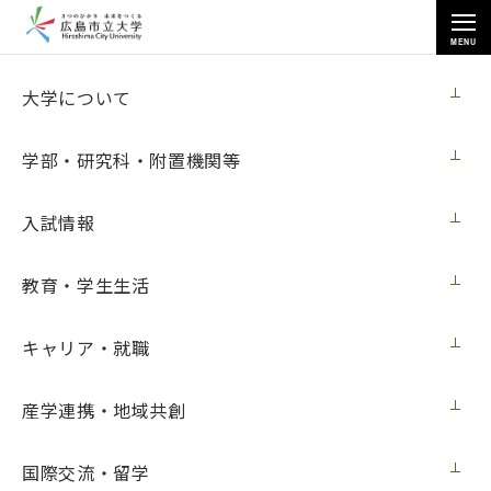
MENU
お知らせ
大学について
学部・研究科・附置機関等
入試情報
トップページ
>
お知らせ
>
2017年度
教育・学生生活
2017年度
キャリア・就職
すべて
ニュース
入試
イベント
メディア・受賞
展覧会
学内向け
産学連携・地域共創
ニュース
2017年4月18日
国際交流・留学