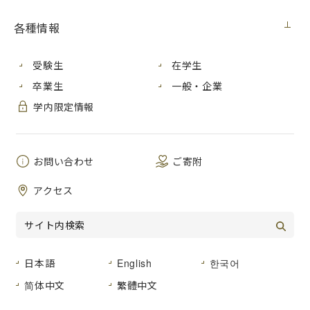
[６月１日 開催] 進路指導教員対象大学説明会
各種情報
イベント
2017年5月29日
受験生
在学生
[５月29日 – ６月18日 開催] 広島市立大学・ハノーバー専科大
卒業生
一般・企業
学学術交流協定20周年記念展「ボディーランゲージ」
学内限定情報
ニュース
2017年5月25日
JR宮島口駅のデジタルサイネージでCM動画を放映しています
お問い合わせ
ご寄附
アクセス
学内向け
2017年5月23日
市立大学前歩道橋について
日本語
English
한국어
ニュース
2017年5月6日
简体中文
繁體中文
留学ガイダンスと留学生歓迎・交流会を開催しました