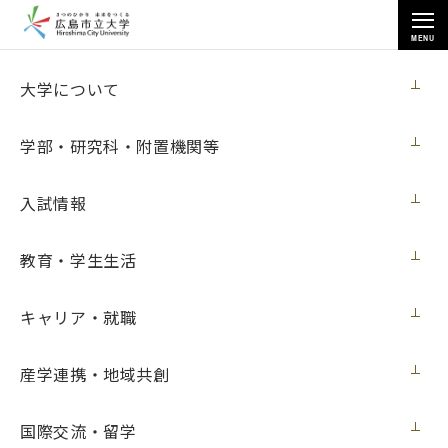
MENU
お知らせ
大学について
学部・研究科・附置機関等
入試情報
トップページ
>
お知らせ
>
2017年度
教育・学生生活
2017年度
キャリア・就職
すべて
ニュース
入試
イベント
メディア・受賞
展覧会
学内向け
産学連携・地域共創
入試
2017年6月1日
国際交流・留学