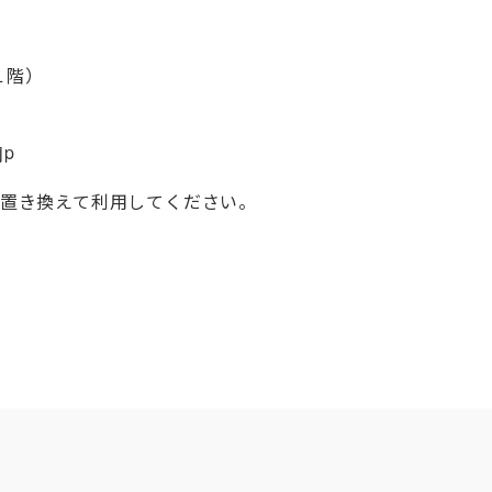
１階）
jp
@に置き換えて利用してください。