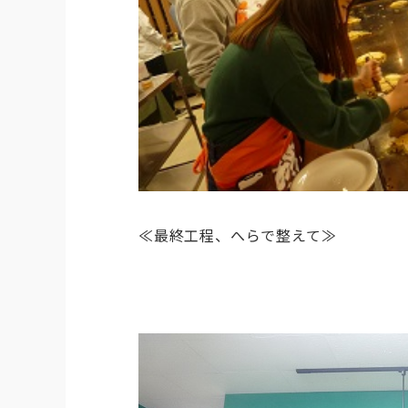
≪最終工程、へらで整えて≫