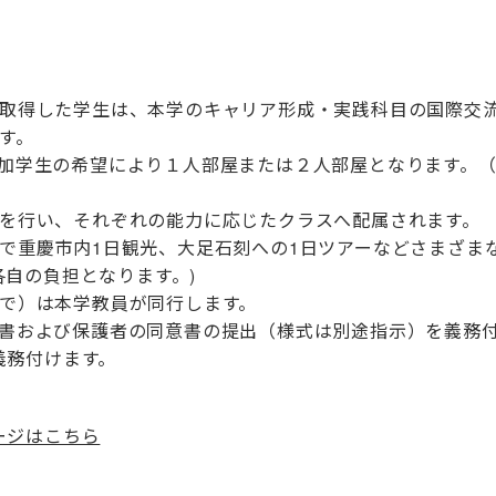
績を取得した学生は、本学のキャリア形成・実践科目の国際交
す。
参加学生の希望により１人部屋または２人部屋となります。（１人
ストを行い、それぞれの能力に応じたクラスへ配属されます。
ョンで重慶市内1日観光、大足石刻への1日ツアーなどさまざま
自の負担となります。)
まで）は本学教員が同行します。
誓約書および保護者の同意書の提出（様式は別途指示）を義務
義務付けます。
ージはこちら