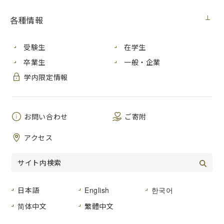
メディア・受賞
2017年4月20日（木）
各種情報
チタン合金の高強度化とコストダウンに資する
受験生
在学生
新たな知見
卒業生
一般・企業
学内限定情報
情報科学研究科の八方直久准教授は、宇都宮大学、名古屋工
業大学、熊本大学及び公益財団法人高輝度光科学研究センタ
ーとの共同研究により、チタン合金を製造する際に添加され
るレアメタル近傍の原子移動モデルを解明し、チタン合金の
お問い合わせ
ご寄附
更なる高強度化とコストダウンに資する合金設計の新たな指
針となる知見を得ました。研究内容については、平成29年４
アクセス
月28日（金）に、金属材料学で最も権威のある雑誌「Acta
Materialia」にオンライン掲載されました。
本研究において、八方准教授は、蛍光X線ホログラフィーの
測定及びデータ解析（原子配列の分析）の支援を行っていま
日本語
English
한국어
す。
研究内容や蛍光X線ホログラフィーの詳細は、
プレスリリー
简体中文
繁體中文
ス資料（PDF:1.17MB）
をご覧ください。