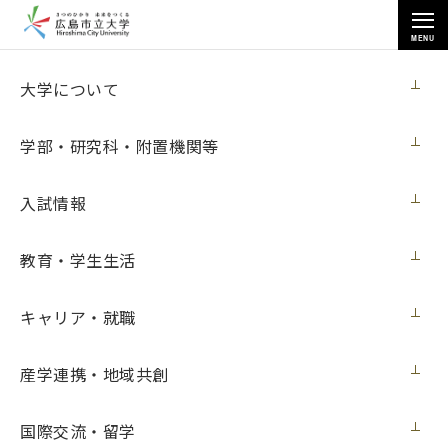
MENU
お知らせ
大学について
学部・研究科・附置機関等
入試情報
教育・学生生活
トップページ
>
お知らせ
>
【プレスリリース】チタン合金の強度を左右する添加レアメタル近傍の原
子移動モデルを解明
キャリア・就職
【プレスリリース】チタン合金の強度を左
産学連携・地域共創
右する添加レアメタル近傍の原子移動モデ
ルを解明
国際交流・留学