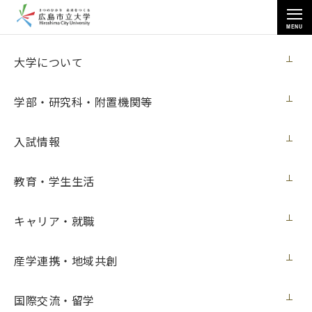
MENU
各種情報
大学について
学部・研究科・附置機関等
入試情報
トップページ
>
各種情報
>
教育・学生生活
2025年度教育研究環境機器（ノートパソコン）購入
キャリア・就職
2025年度教育研究環境機器（ノートパソコ
産学連携・地域共創
ン）購入
国際交流・留学