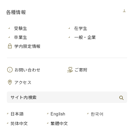
契約担当
広島市立大学事務局総務室
室
各種情報
2025年度教育研究環境機器（ノートパソコ
件 名
ン）購入
受験生
在学生
卒業生
一般・企業
公 告
２０２５年１２月５日（金）
日
学内限定情報
履行期間
契約締結の日から２０２６年３月１３日まで
入札方法
入札後資格確認型一般競争入札
お問い合わせ
ご寄附
入札区
アクセス
紙入札
分
入札予定
２０２５年１２月１６日（火）
日
日本語
English
한국어
简体中文
繁體中文
ダウンロード