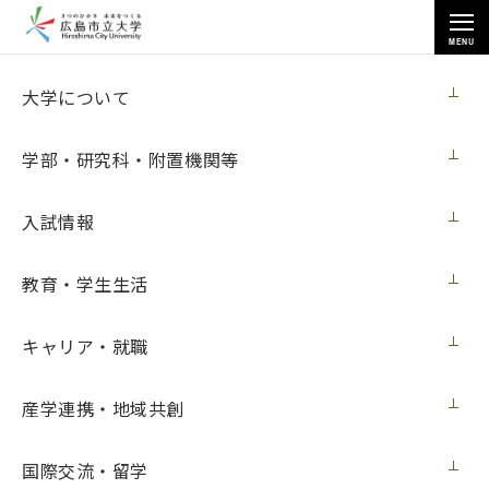
MENU
国際交流・留学
大学について
学部・研究科・附置機関等
入試情報
トップページ
>
国際交流・留学
>
海外留学
>
Voices留学体験記
教育・学生生活
キャリア・就職
Voices留学体験記
産学連携・地域共創
国際交流・留学