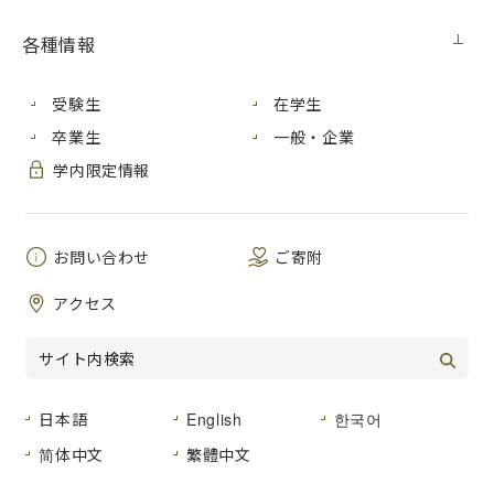
情報科学研究科医用情報科学専攻の学生が第41回 センサ・マ
イクロマシンと応用システム シンポジウムにて「優秀ポスタ
各種情報
ー発表賞ファイナリスト」に選ばれました
受験生
在学生
メディア・受賞
2024年12月26日
卒業生
一般・企業
情報科学研究科知能工学専攻の学生が「IDRユーザフォーラム
学内限定情報
2024」にて奨励賞を受賞
お問い合わせ
ご寄附
メディア・受賞
2024年12月20日
情報科学研究科情報工学専攻の学生が「2024年演算増幅器設
アクセス
計コンテスト」にて「試作の部」で６位入賞しました
メディア・受賞
2024年12月19日
日本語
English
한국어
芸術学研究科総合造形芸術専攻の亀川果野さんが第５回広島
简体中文
繁體中文
文化新人賞を受賞