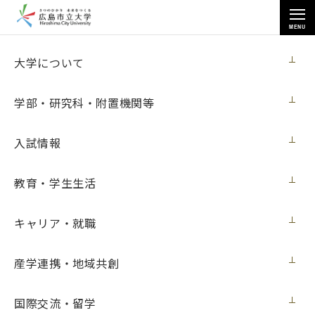
MENU
お知らせ
大学について
学部・研究科・附置機関等
入試情報
トップページ
>
お知らせ
>
2024年度
教育・学生生活
2024年度
キャリア・就職
すべて
ニュース
入試
イベント
メディア・受賞
展覧会
学内向け
産学連携・地域共創
メディア・受賞
2024年12月27日
国際交流・留学