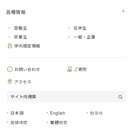
ィと日米安保の80年――』（ミネルヴァ書房、2025年）」
各種情報
イベント
2025年11月4日
受験生
在学生
【写真部】今年も学生合同写真展を開催します！
卒業生
一般・企業
学内限定情報
イベント
2025年10月25日
【10月25日・26日】第32回大学祭を開催します
お問い合わせ
ご寄附
イベント
アクセス
2025年10月23日
いちだいBOOKリユース市を開催します（10月25日（土）・
大学祭1日目）
日本語
English
한국어
イベント
2025年10月15日
简体中文
繁體中文
県立広島大学との連携公開講座（後期）を開催しました！