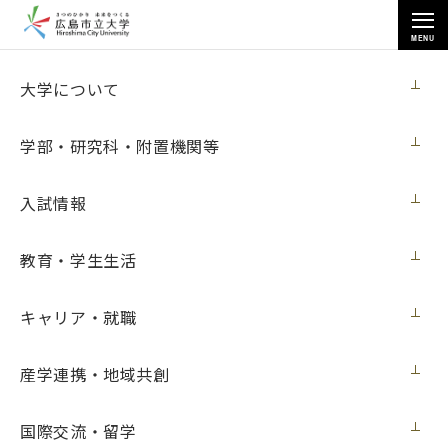
MENU
お知らせ
大学について
学部・研究科・附置機関等
入試情報
トップページ
>
お知らせ
>
イベント
教育・学生生活
キャリア・就職
すべて
ニュース
入試
イベント
メディア・受賞
展覧会
学内向け
産学連携・地域共創
イベント
2025年11月13日
【12月19日開催】広島平和研究所 研究フォーラム「書評会
国際交流・留学
――梅原 季哉 『核の戦後日本政治史――非核アイデンティテ