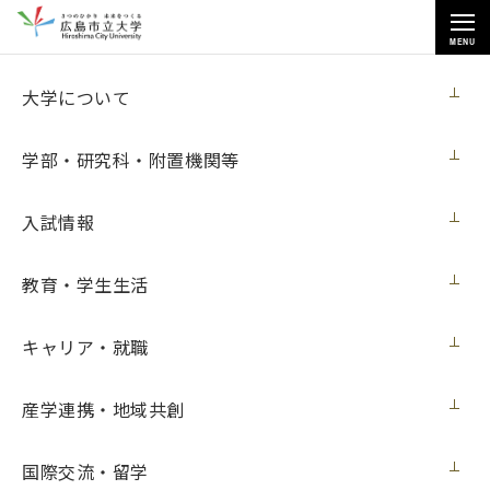
MENU
お知らせ
大学について
学部・研究科・附置機関等
入試情報
教育・学生生活
トップページ
>
お知らせ
>
2024年度いちだい地域共創プロジェクトと市大生チャレンジ事業合同活
動報告会を開催しました
キャリア・就職
2024年度いちだい地域共創プロジェクトと
産学連携・地域共創
市大生チャレンジ事業合同活動報告会を開
催しました
国際交流・留学