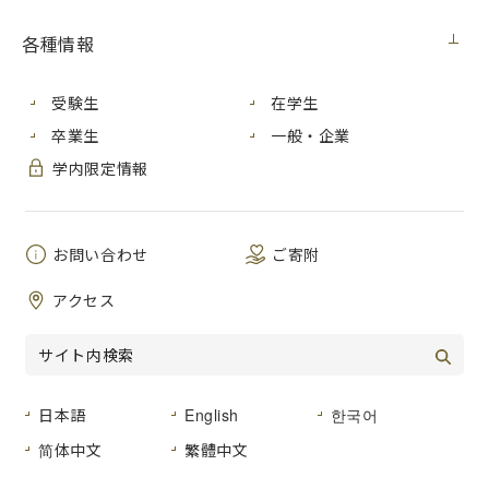
ニュース
2025年3月14日（金）
各種情報
2025年2月28日に、
2024年度いちだい地域共創プロ
受験生
在学生
ジェクトと市大生チャレンジ事業の合同活動報告会
卒業生
一般・企業
を、対面とオンラインの
ハイブリッドで
開催しまし
学内限定情報
た。
対面は86名、オンラインは46名と、あわせて132名と多くの
方にご参加いただきました。
お問い合わせ
ご寄附
いちだい地域共創プロジェクトは３テーマ、
市大生
チャレンジ事業の６テーマと合わせて10件の報告と
アクセス
なり、会場には関係する地域団体の方もご来場いた
だき、教員・学生に向けて温かいお言葉と、を
教員・
学生の熱心な活動に高い関心が集まりました。
ご参加いただいた皆さま、ありがとうございまし
日本語
English
한국어
た。
简体中文
繁體中文
報告会当日プログラムはこちら＞＞