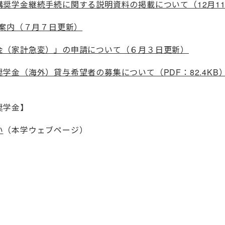
奨学金継続手続に関する説明資料の掲載について（12月1
ご案内（７月７日更新）
金（家計急変）」の申請について（６月３日更新）
学金（海外）貸与希望者の募集について（PDF：82.4KB
奨学金】
い
（本学ウェブページ）