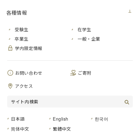
各種情報
受験生
在学生
卒業生
一般・企業
学内限定情報
学長奨励賞を受賞した大庭さん
（左から３人目）
お問い合わせ
ご寄附
～大庭さんに学長奨励賞を授与～
アクセス
2018年（平成30年）３月22日、2017年（平成29年）度の学
長奨励賞を受賞した大庭孝文さん［芸術学研究科総合造形芸
術専攻３年］の授与式が行われました。
日本語
English
한국어
大庭さんは、全国規模の日本画公募団体展「創画展」で奨励
賞を受賞した功績等が認められました。創画展において、学
简体中文
繁體中文
生での受賞はまれであり、作品の質の高さが評価されたこと