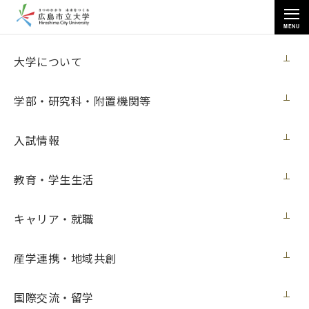
MENU
お知らせ
大学について
学部・研究科・附置機関等
入試情報
教育・学生生活
トップページ
>
お知らせ
>
学生表彰の授賞式を行いました
学生表彰の授賞式を行いました
キャリア・就職
ニュース
2018年3月30日（金）
産学連携・地域共創
国際交流・留学