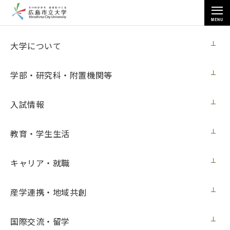
MENU
各種情報
大学について
学部・研究科・附置機関等
入試情報
トップページ
>
各種情報
>
調達情報
>
機械学習用並列計算機購入
教育・学生生活
キャリア・就職
機械学習用並列計算機購入
産学連携・地域共創
契約担当室
広島市立大学事務局総務室
国際交流・留学
第１７号