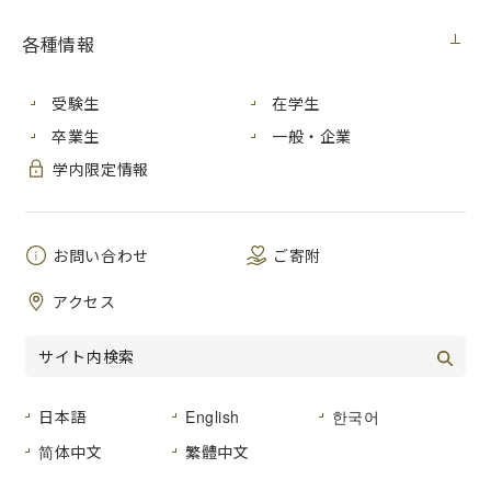
見積番号
各種情報
件 名
機械学習用並列計算機購入
２０２３年１２月１４日（木）
公開日
受験生
在学生
卒業生
一般・企業
広島市安佐南区大塚東三丁目４番１号
学内限定情報
納入場所
広島市立大学 情報科学部棟 ６６４
号室
お問い合わせ
ご寄附
納 期
２０２４年３月１１日（月）まで
アクセス
仕様書のとおり
品名及び数量
仕様書のとおり
形状その他
日本語
English
한국어
登録種目
「０２-０２ 事務用機器」
简体中文
繁體中文
広島市立大学事務局総務室経営グルー
見積書提出場所
プ