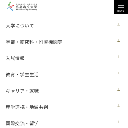
MENU
各種情報
大学について
学部・研究科・附置機関等
入試情報
トップページ
>
各種情報
>
調達情報
>
教育・学生生活
自動体外式除細動器(AED)、収納ボックス(壁掛けタイプ)購入
キャリア・就職
自動体外式除細動器(AED)、収納ボックス
産学連携・地域共創
(壁掛けタイプ)購入
国際交流・留学