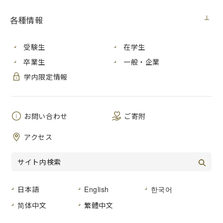
契約担当室
広島市立大学事務局総務室
各種情報
見積番号
第３号
自動体外式除細動器(AED)、収納ボックス
受験生
在学生
件 名
(壁掛けタイプ)購入
卒業生
一般・企業
公開日
２０２２年５月２６日（木）
学内限定情報
広島市安佐南区大塚東三丁目４番１号 広
島市立大学
納入場所
[設置箇所]体育館前、トラック＆フィール
お問い合わせ
ご寄附
ド、学生寮
アクセス
[AED納入]本部棟１階
納 期
２０２２年１０月３１日（月）まで
品名及び数
仕様書のとおり
量
日本語
English
한국어
简体中文
繁體中文
形状その他
仕様書のとおり