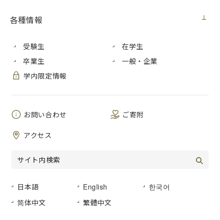
契約担当
広島市立大学事務局総務室
室
各種情報
件名
広島市立大学で使用する電気
受験生
在学生
２０２４年１２月１８日（水）
公告日
卒業生
一般・企業
２０２５年４月１日から２０２６年３月３１
学内限定情報
履行期間
日まで
入札方法
入札前資格確認型一般競争入札
お問い合わせ
ご寄附
入札区分
紙入札
アクセス
入札予定
２０２５年１月２８日（火）
日
ダウンロード
日本語
English
한국어
简体中文
繁體中文
01_
入札公告
[193KB]（PDF文書）