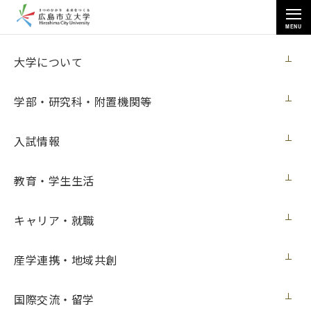
MENU
各種情報
大学について
学部・研究科・附置機関等
入試情報
トップページ
>
各種情報
>
広島市立大学で使用する電気
教育・学生生活
キャリア・就職
広島市立大学で使用する電気
産学連携・地域共創
【入札情報】
国際交流・留学