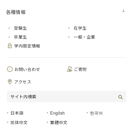
各種情報
受験生
在学生
卒業生
一般・企業
学内限定情報
お問い合わせ
ご寄附
＜交流の様子＞
アクセス
今年度はコロナ禍で学生の派遣や受入ができないため、海
外の大学と連携し、オンライン国際交流・異文化理解プログ
ラムを実施しています。まず第一弾として、毎年夏に本学か
ら学生を派遣し交流しているセントメアリーズカレッジ（サ
ンフランシスコ）の学生と10月22日、11月５日、11月19日
日本語
English
한국어
の３日間、早朝の１時間を使ってオンライン交流を行いまし
简体中文
繁體中文
た。
市大からは20名の学生が参加し、セントメアリーズカレッ