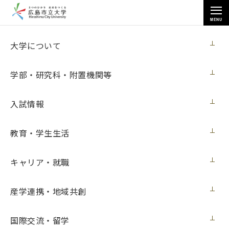
MENU
国際交流・留学
大学について
学部・研究科・附置機関等
入試情報
トップページ
>
国際交流・留学
>
海外留学
>
教育・学生生活
オンライン国際交流・異文化理解プログラム（アメリカ）を実施しました
キャリア・就職
オンライン国際交流・異文化理解プログラ
産学連携・地域共創
ム（アメリカ）を実施しました
国際交流・留学