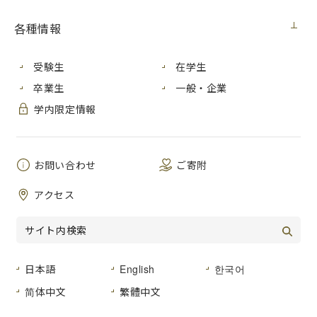
フランス・オルレアン大学短期語学留学プログラムは、本学
の提携大学であるオルレアン大学のフランス語学院にて、フ
各種情報
ランス語・フランス文化に関する集中講義を
4
週間にわたって
受講するプログラムで、
2016
年に始まりました。
受験生
在学生
本プログラムでは、フランス語やフランス文化に関する授業
卒業生
一般・企業
に加え、体を動かして語学を習得する演劇のワークショップ
学内限定情報
も予定されています。また、ジャンヌ・ダルクゆかりの町と
して知られるオルレアン旧市街の見学やロワール川流域の古
城へエクスカーション、さらに宮島と姉妹遺産であるモンサ
ンミッシェルへのフィールドスタディ・トリップなども用意
お問い合わせ
ご寄附
され、多彩なプログラムとなっています。
アクセス
オルレアンのフランス人家庭にホームステイするので、生き
たフランス語に日々接することができます。実践的なフラン
ス語力が向上することはもちろん、フランス人の日常生活に
接することで異文化を体験し、交流を深めることができるの
も本プログラムの大きな特徴です。
日本語
English
한국어
滞在地のオルレアンは、フランス中部ロワール県に位置する
简体中文
繁體中文
中心都市です。中世の建物が残る旧市街、町の中をゆったり