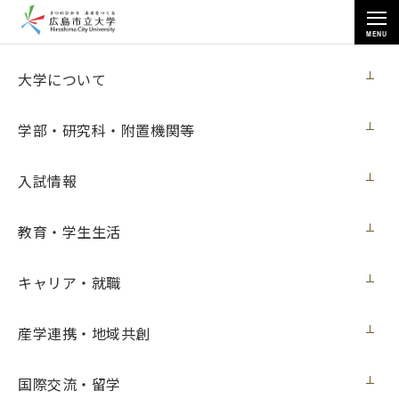
MENU
国際交流・留学
大学について
学部・研究科・附置機関等
入試情報
トップページ
>
国際交流・留学
>
海外留学
>
教育・学生生活
【学内向け】オルレアン大学短期語学留学への参加学生を募集します
キャリア・就職
【学内向け】オルレアン大学短期語学留学
産学連携・地域共創
への参加学生を募集します
国際交流・留学