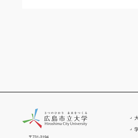
〒731-3194