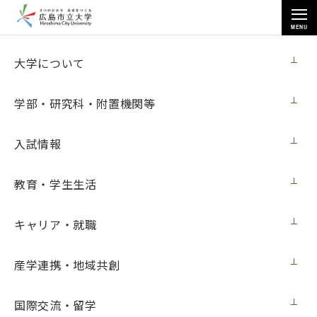
MENU
お知らせ
大学について
学部・研究科・附置機関等
入試情報
トップページ
>
お知らせ
>
2021年度
教育・学生生活
2021年度
キャリア・就職
すべて
ニュース
入試
イベント
メディア・受賞
展覧会
学内向け
産学連携・地域共創
ニュース
2022年3月31日
国際交流・留学