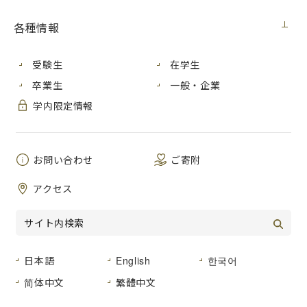
新型コロナウイルス感染者の発生について（３月31日更新）
各種情報
ニュース
2022年3月29日
受験生
在学生
広島市立大学サークルRe.licのメンバーが祭り「えんこうさ
卒業生
一般・企業
ん」に参加します。（３月29日更新）
学内限定情報
ニュース
2022年3月29日
2021年度 学生表彰の授与式を行いました（３月29日更新）
お問い合わせ
ご寄附
アクセス
ニュース
2022年3月28日
2021年度教員表彰式を行いました（３月28日更新）
日本語
English
한국어
ニュース
2022年3月25日
简体中文
繁體中文
「公立大学法人広島市立大学第３期中期計画」を作成しまし
た（３月25日更新）