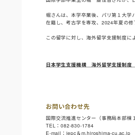
堀さんは、本学卒業後、パリ第１大学
在籍し、考古学を専攻、
2024
年夏の修
この留学に対し、海外留学支援制度に
日本学生支援機構 海外留学支援制度
お問い合わせ先
国際交流推進センター（事務局本部棟
TEL
：
082-830-1784
E-mail
：
iepc
＆
m.hiroshima-cu.ac.jp