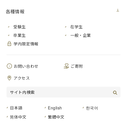
ニュース
2022年3月29日（火）
各種情報
広島市立大学サークルRe.licのメンバー約20名が、広島駅前
受験生
在学生
大橋下流にある「猿猴橋」の復元を記念して開催される祭り
卒業生
一般・企業
「えんこうさん」に参加してお祭りを盛り上げ、広島駅周辺
学内限定情報
地域の賑わいづくりに協力します。
着物や河童の恰好でパレードに参加するとともに、出店する
予定です。 是非、ご来場ください。
お問い合わせ
ご寄附
えんこうさん
アクセス
日程：2022年４月２日 土曜日
時間：10:30〜17:00
場所：猿猴橋および猿猴川河岸緑地（川の駅ほか）
お祭りの詳細はこちらのPDFをご覧ください。[684KB]
日本語
English
한국어
简体中文
繁體中文