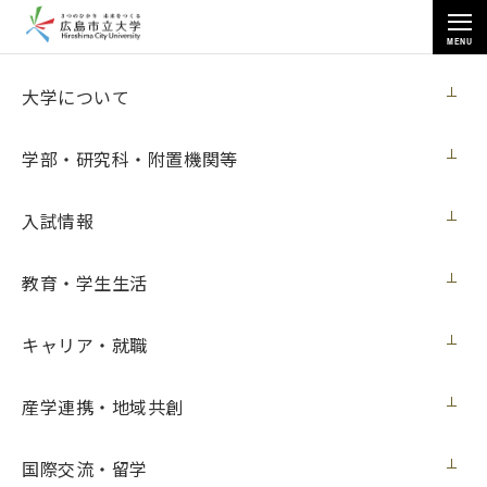
MENU
お知らせ
大学について
学部・研究科・附置機関等
入試情報
教育・学生生活
トップページ
>
お知らせ
>
広島市立大学サークルRe.licのメンバーが祭り「えんこうさん」に参加し
ます。（３月29日更新）
キャリア・就職
広島市立大学サークルRe.licのメンバーが
産学連携・地域共創
祭り「えんこうさん」に参加します。（３
月29日更新）
国際交流・留学