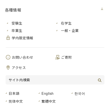
各種情報
大学祭にて開催
芸術学部・国際学部３年生６名のチーム「神楽のなかまた
受験生
在学生
ち」は、
2025年度
市大生チャレンジ事業
で
卒業生
一般・企業
「面で伝える里神楽の歴史と魅力」というプロジェクトに取
り組んでいます。
学内限定情報
2025年10月26日（日）に広島市立大学第32回大学祭にて、
研究発表会と神楽の公演を行いました。
お問い合わせ
ご寄附
アクセス
研究発表会の様子
研究発表会では、神楽の歴史の調査報告や有識者から伺った
お話、神楽団への訪問報告などを行いました。
発表を行った講堂大ホールでは、チームメンバーが制作した
日本語
English
한국어
油絵や神楽面を展示し、来場者の方々に作品を通じて神楽の
简体中文
繁體中文
魅力を伝えました。
学生による発表の後には、有識者の一人である山上さん（
ワ