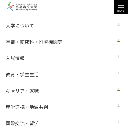
MENU
お知らせ
大学について
学部・研究科・附置機関等
入試情報
教育・学生生活
トップページ
>
お知らせ
>
研究発表会・神楽の公演をしました（市大生チャレンジ事業）
キャリア・就職
研究発表会・神楽の公演をしました（市大
生チャレンジ事業）
産学連携・地域共創
ニュース
2025年11月11日（火）
国際交流・留学