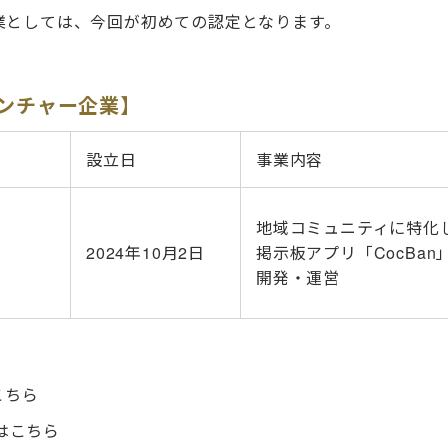
業としては、今回が初めての認定となります。
ンチャー企業】
設立日
事業内容
地域コミュニティに特化
2024年
10
月
2
日
掲示板アプリ「
CocBan
開発・運営
こちら
はこちら