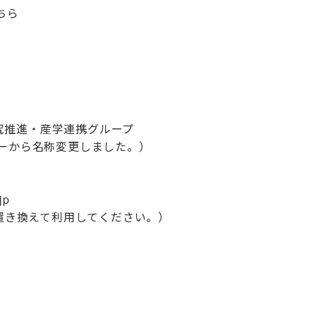
ちら
究推進・産学連携グループ
ターから名称変更しました。）
jp
に置き換えて利用してください。）