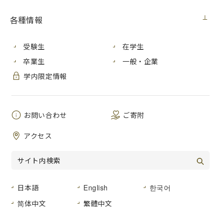
各種情報
2023年８月５日土曜日、2023年度マイクロン・テクノロジ
ー財団奨学金の奨学生３名に対して奨学生証書授与式を執り
受験生
在学生
行いました。
卒業生
一般・企業
若林学長から「本奨学金を活用し大学院を修了することで、
科学技術分野で大いに活躍することを期待している」とマイ
学内限定情報
クロン・テクノロジー財団奨学金を受給する奨学生に対して
祝辞が述べられました。
お問い合わせ
ご寄附
アクセス
日本語
English
한국어
简体中文
繁體中文
前列）左から奨学生３名、マイクロンメモリジャパン株式会