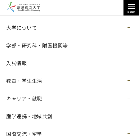
MENU
お知らせ
大学について
学部・研究科・附置機関等
入試情報
教育・学生生活
トップページ
>
お知らせ
>
マイクロン・テクノロジー財団奨学生証書授与式を行いました（８月10
日更新）
キャリア・就職
マイクロン・テクノロジー財団奨学生証書
産学連携・地域共創
授与式を行いました（８月10日更新）
国際交流・留学
ニュース
2023年8月10日（木）