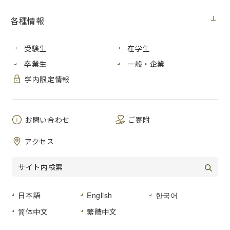
メディア・受賞
2022年8月9日（火）
各種情報
2022年７月、「国際切り絵コンクールin 身延 ジャパン トリ
受験生
在学生
エンナーレ2022」において、芸術学研究科修了生の魏双斌さ
卒業生
一般・企業
んの作品「
広島のイメージ Image of Hiroshima
」が入選しま
学内限定情報
した。作品は「第３回 国際切り絵コンクール in 身延 ジャパ
ン トリエンナーレ2022 公募入選特別展
」で展示されていま
す。
お問い合わせ
ご寄附
第３回 国際切り絵コンクール in 身延 ジャパ
アクセス
ン トリエンナーレ2022
公募入選特別展
会期：2022年８月６日 土曜日〜 2022年11月27日 日曜日
日本語
English
한국어
時間：９月まで 9:00〜17:30、10月から10:00〜17:00（入館
は閉館30分前まで）
简体中文
繁體中文
場所：富士川・切り絵の森美術館 芝生ギャラリー
（山梨県
南巨摩郡身延町下山1597番地）