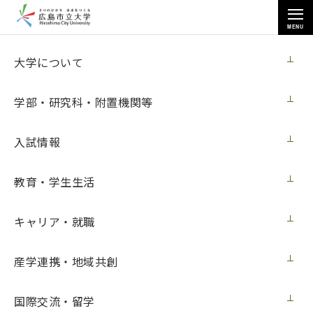
MENU
お知らせ
大学について
学部・研究科・附置機関等
入試情報
教育・学生生活
トップページ
>
お知らせ
>
芸術学研究科修了生の魏双斌さんが「国際切り絵コンクール in 身延 ジャ
パン トリエンナーレ2022」で入選（８月９日更新）
キャリア・就職
芸術学研究科修了生の魏双斌さんが「国際
産学連携・地域共創
切り絵コンクール in 身延 ジャパン トリエ
ンナーレ2022」で入選（８月９日更新）
国際交流・留学