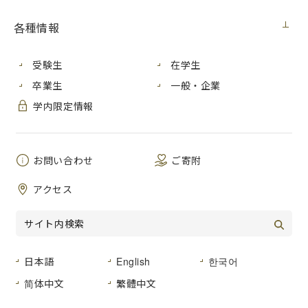
各種情報
2022年４月13日、広島市立大学はネットワンシステムズ株式
会社（本社：東京都千代田区/代表取締役：竹下隆史氏）と奨
受験生
在学生
学金に関する覚書調印式を行いました。
卒業生
一般・企業
ネットワンシステムズ株式会社が掲げているパーパス（志、
学内限定情報
大義）「人とネットワークの持つ可能性を解き放ち、伝統と
革新で、豊かな未来を創る」のもと、社会貢献活動として、
本学への修学支援の申し出をいただき、ネットワンシステム
お問い合わせ
ご寄附
ズ奨学金（※）が創設されました。
アクセス
2022年度より本奨学金の運用が開始され、授業料負担のため
進学が困難な大学院生に対し、年間の授業料相当分が２年分
支給されます。
日本語
English
한국어
简体中文
繁體中文