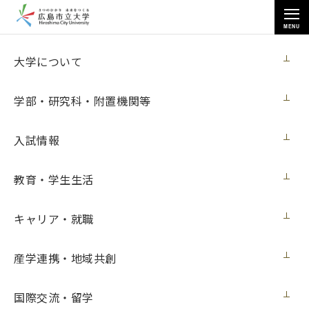
MENU
お知らせ
大学について
学部・研究科・附置機関等
入試情報
教育・学生生活
トップページ
>
お知らせ
>
ネットワンシステムズ奨学金に係る覚書調印式を行いました（４月14日
更新）
キャリア・就職
ネットワンシステムズ奨学金に係る覚書調
産学連携・地域共創
印式を行いました（４月14日更新）
国際交流・留学
ニュース
2022年4月14日（木）