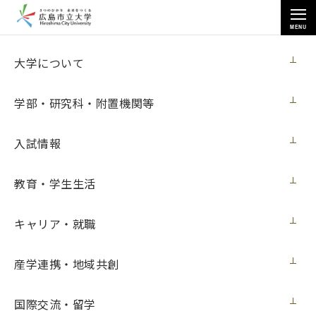
MENU
お知らせ
大学について
学部・研究科・附置機関等
入試情報
教育・学生生活
トップページ
>
お知らせ
>
芸術学研究科の田中優菜さんが「第１回アートパラ深川大賞展」で受賞
（10月20日更新）
キャリア・就職
芸術学研究科の田中優菜さんが「第１回ア
産学連携・地域共創
ートパラ深川大賞展」で受賞（10月20日更
新）
国際交流・留学