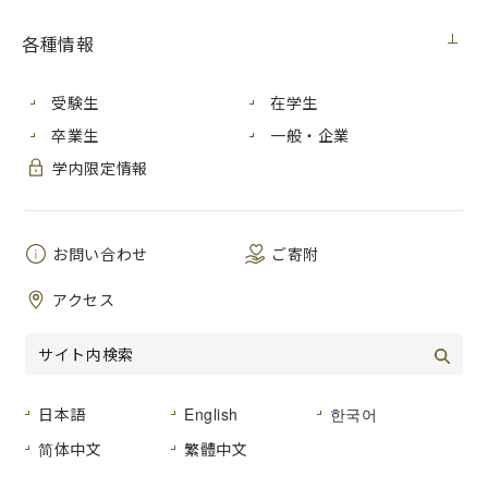
メディア・受賞
2020年10月20日（火）
各種情報
2020年10月、芸術学研究科（博士前期
受験生
在学生
課程）１年（染織造形）の
田中優菜
さ
卒業生
一般・企業
んが、「第１回アートパラ深川大賞
学内限定情報
展」で「三井住友あいおい生命賞」を
受賞しました。受賞作品は「
アートパ
ラ深川おしゃべりな芸術祭
」で展示さ
れます。
お問い合わせ
ご寄附
アートパラ深川おしゃべりな芸
アクセス
術祭
会期：2020年11月15日 日曜日〜11月23日 月曜日・祝日
会場：東京都江東区・門前仲町、清澄白河、森下
日本語
English
한국어
【入選・入賞作品展示会場】
简体中文
繁體中文
門前仲町会場：深川不動堂・地下ギャラリー（東京都江東区